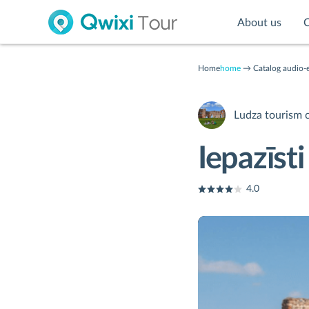
About us
C
Home
home
Catalog audio-
Ludza tourism 
Iepazīst
4.0