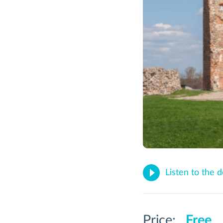
Listen to the 
Price:
Free