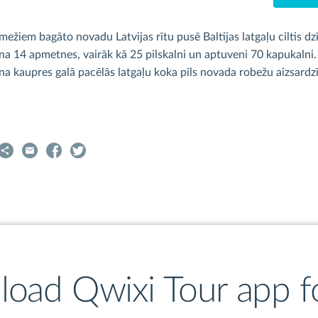
ežiem bagāto novadu Latvijas rītu pusē Baltijas latgaļu ciltis dzīv
ecina 14 apmetnes, vairāk kā 25 pilskalni un aptuveni 70 kapukalni
na kaupres galā pacēlās latgaļu koka pils novada robežu aizsardzīb
oad Qwixi Tour app fo