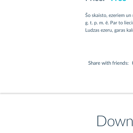
Šo skaisto, ezeriem un m
g. t. p. m. ē. Par to li
Ludzas ezeru, garas kal
Share with friends:
Downl