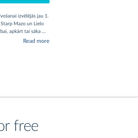
ošanai izvēlējās jau 1. 
. Starp Mazo un Lielo 
ai, apkārt tai sāka 
augt rosīga un bagāta pilsētiņa, kuru nodēvēja pils ķēniņa meitas Lūcijas vārdā par Ludzu.					
Read more
r free