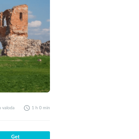
u valoda
1 h 0 min
Get