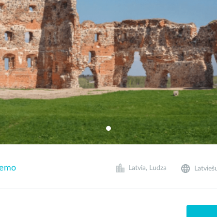
demo
Latvia, Ludza
Latvieš