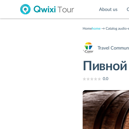
About us
C
Home
home
Catalog audio-
Travel Communic
Пивной 
0.0