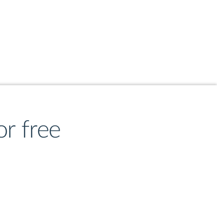
 знаменитые сорта 
огулка стала еще 
иальное приложение-
r free
ля действуют 