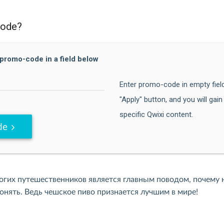
code?
 promo-code in a field below
Enter promo-code in empty field
"Apply" button, and you will gai
specific Qwixi content.
de
огих путешественников является главным поводом, почему 
онять. Ведь чешское пиво признается лучшим в мире!
Вас уникальный пивной маршрут, который поможет Вам: