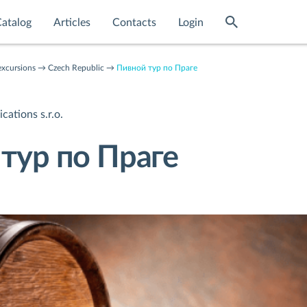
atalog
Articles
Contacts
Login
excursions
Czech Republic
Пивной тур по Праге
ations s.r.o.
тур по Праге