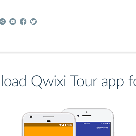
 самые популярные пивные заведения и отведать все самые
ии и легенды о Праге и чешском пиве;
ешской кухне.
 пива, воспользуйтесь нашим пивным маршрутом. А чтобы пр
е перед выходом на маршрут скачать на свой смартфон спец
oad Qwixi Tour app fo
Полезные ссылки”. Только для читателей нашего путеводите
для его скачивания.
уть!					