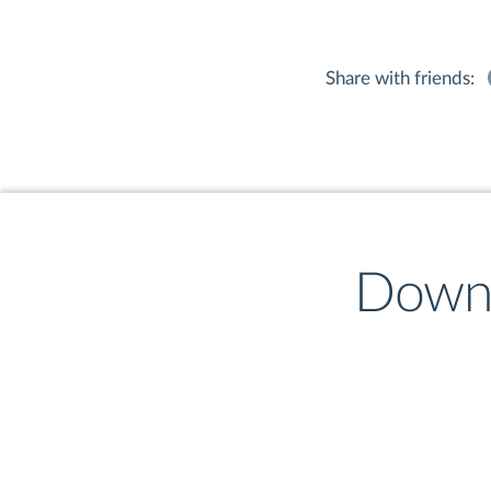
·  	Посетить в Праге
пива;
Share with friends:
·  	Послушать истор
·  	Сориентирует в ч
Как только захочется
удобнее, не забудьт
Downl
аудиогид в разделе “
специальные условия 
Итак, в п