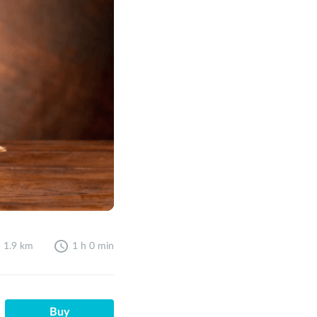
1.9 km
1 h 0 min
Buy